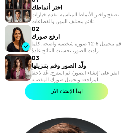
اختر أنماطك
تصفح واختر الأنماط المناسبة. نقدم خيارات
تلائم مختلف المهن والقطاعات.
02
ارفع صورك
قم بتحميل 6-12 صورة شخصية واضحة. كلما
زادت الصور، تحسنت النتائج عادةً.
03
ولّد الصور وقم بتنزيلها
انقر على 'إنشاء الصور'، ثم استرح. عُد لاحقاً
لمراجعة وتحميل صورك المفضلة.
ابدأ الإنشاء الآن