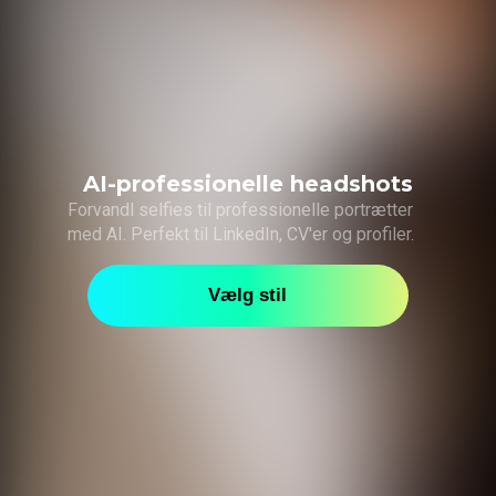
AI-professionelle headshots
Forvandl selfies til professionelle portrætter
med AI. Perfekt til LinkedIn, CV'er og profiler.
Vælg stil