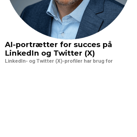
AI-portrætter for succes på
LinkedIn og Twitter (X)
LinkedIn- og Twitter (X)-profiler har brug for
kvalitetsportrætter for at gøre et stærkt indtryk. Et
professionelt foto øger din troværdighed i netværk,
jobsøgning og personlig branding. Vores AI-
forretningsfotogenerator skaber polerede,
branchepassende billeder uden at du behøver
forlade hjemmet. Vælg mellem forskellige stilarter,
og opdater nemt dit look for at holde dig aktuel. Pica
AI's AI-portrætværktøj tilbyder en hurtig og
overkommelig måde at opretholde en imponerende
online tilstedeværelse. Skil dig ud på disse vigtige
platforme med et portræt, der afspejler dit