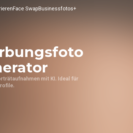
rieren
Face Swap
Businessfotos+
rbungsfoto
erator
orträtaufnahmen mit KI. Ideal für
ofile.