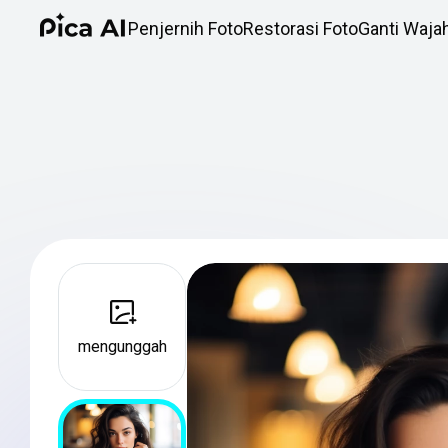
Penjernih Foto
Restorasi Foto
Ganti Waja
mengunggah