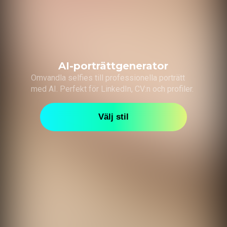
AI-porträttgenerator
Omvandla selfies till professionella porträtt
med AI. Perfekt för LinkedIn, CV:n och profiler.
Välj stil