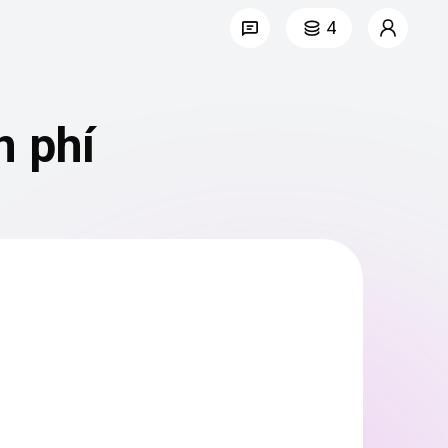
4
n phí